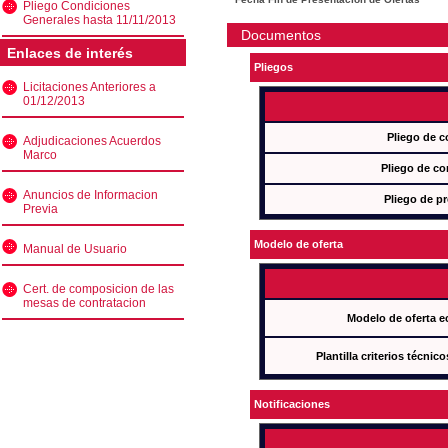
Pliego Condiciones
Generales hasta 11/11/2013
Documentos
Enlaces de interés
Pliegos
Licitaciones Anteriores a
01/12/2013
Pliego de c
Adjudicaciones Acuerdos
Marco
Pliego de co
Anuncios de Informacion
Pliego de pr
Previa
Modelo de oferta
Manual de Usuario
Cert. de composicion de las
mesas de contratacion
Modelo de oferta e
Plantilla criterios técnic
Notificaciones