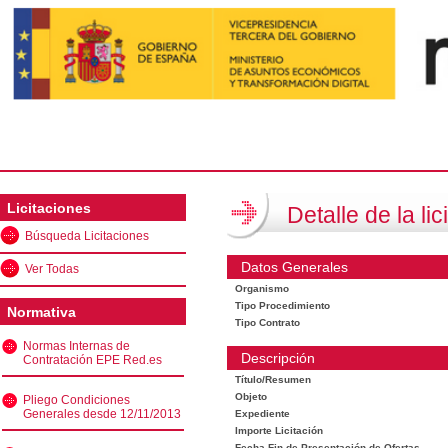
Licitaciones
Detalle de la lic
Búsqueda Licitaciones
Datos Generales
Ver Todas
Organismo
Tipo Procedimiento
Normativa
Tipo Contrato
Normas Internas de
Descripción
Contratación EPE Red.es
Título/Resumen
Objeto
Pliego Condiciones
Generales desde 12/11/2013
Expediente
Importe Licitación
Fecha Fin de Presentación de Ofertas