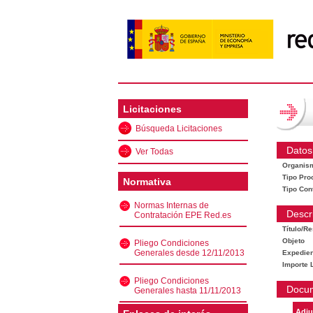
Licitaciones
Búsqueda Licitaciones
Datos
Ver Todas
Organis
Tipo Pro
Normativa
Tipo Con
Normas Internas de
Descr
Contratación EPE Red.es
Título/R
Objeto
Pliego Condiciones
Generales desde 12/11/2013
Expedien
Importe L
Pliego Condiciones
Docu
Generales hasta 11/11/2013
Adju