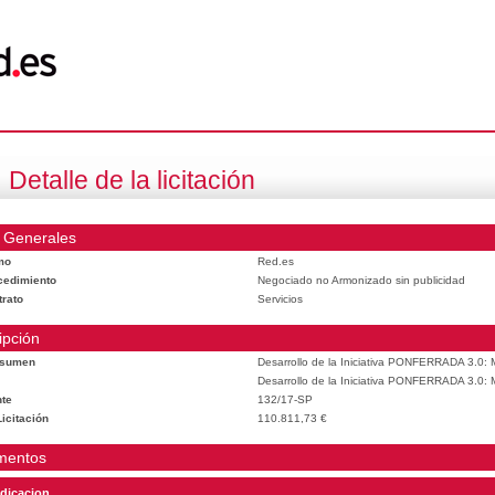
Detalle de la licitación
 Generales
mo
Red.es
cedimiento
Negociado no Armonizado sin publicidad
trato
Servicios
ipción
esumen
Desarrollo de la Iniciativa PONFERRADA 3.0: M
Desarrollo de la Iniciativa PONFERRADA 3.0: M
te
132/17-SP
icitación
110.811,73 €
mentos
dicacion