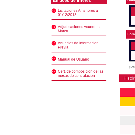
Enlaces de interés
Licitaciones Anteriores a
01/12/2013
Adjudicaciones Acuerdos
Marco
Form
Anuncios de Informacion
Previa
Manual de Usuario
¿Des
Cert. de composicion de las
mesas de contratacion
Histór