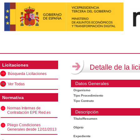
Licitaciones
Detalle de la lic
Búsqueda Licitaciones
Datos Generales
Ver Todas
Organismo
Tipo Procedimiento
Normativa
Tipo Contrato
Normas Internas de
Descripción
Contratación EPE Red.es
Título/Resumen
Pliego Condiciones
Objeto
Generales desde 12/11/2013
Expediente