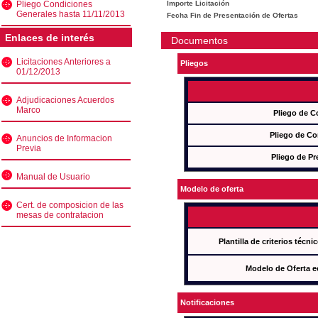
Pliego Condiciones
Importe Licitación
Generales hasta 11/11/2013
Fecha Fin de Presentación de Ofertas
Enlaces de interés
Documentos
Licitaciones Anteriores a
Pliegos
01/12/2013
Adjudicaciones Acuerdos
Marco
Pliego de C
Pliego de Co
Anuncios de Informacion
Previa
Pliego de Pr
Manual de Usuario
Modelo de oferta
Cert. de composicion de las
mesas de contratacion
Plantilla de criterios técn
Modelo de Oferta e
Notificaciones