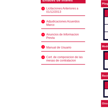
Enlaces de interés
Plie
Licitaciones Anteriores a
01/12/2013
Adjudicaciones Acuerdos
Marco
Anuncios de Informacion
Previa
Mode
Manual de Usuario
Cert. de composicion de las
mesas de contratacion
Rect
Otro