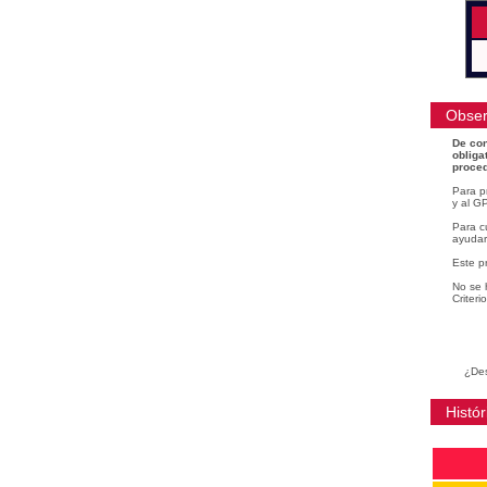
Obser
De con
obliga
proced
Para p
y al GP
Para cu
ayudar
Este p
No se 
Criteri
¿Des
Histór