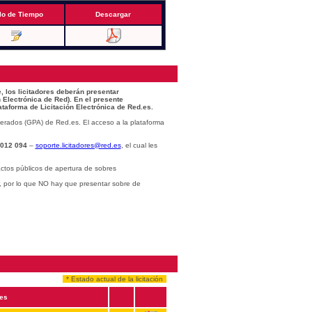
lo de Tiempo
Descargar
, los licitadores deberán presentar
 Electrónica de Red). En el presente
ataforma de Licitación Electrónica de Red.es.
erados (GPA) de Red.es. El acceso a la plataforma
 012 094
–
soporte.licitadores@red.es
, el cual les
ctos públicos de apertura de sobres
r, por lo que NO hay que presentar sobre de
* Estado actual de la licitación
es