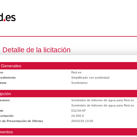
Detalle de la licitación
 Generales
mo
Red.es
cedimiento
Simplificado con publicidad
trato
Suministros
ipción
esumen
Suministro de bidones de agua para Red.es
Suministro de bidones de agua para Red.es
te
011/18-AF
icitación
24.000 €
n de Presentación de Ofertas
26/03/18 13:00
mentos