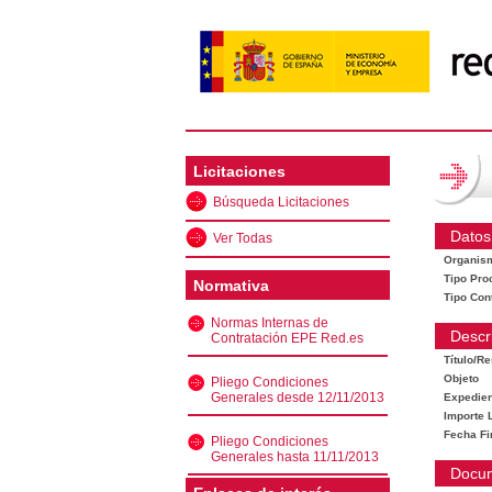
Licitaciones
Búsqueda Licitaciones
Datos
Ver Todas
Organis
Tipo Pro
Normativa
Tipo Con
Normas Internas de
Descr
Contratación EPE Red.es
Título/R
Objeto
Pliego Condiciones
Generales desde 12/11/2013
Expedien
Importe L
Fecha Fi
Pliego Condiciones
Generales hasta 11/11/2013
Docu