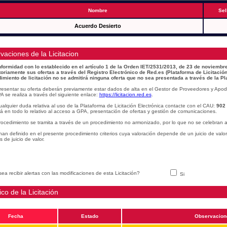
Nombre
Sel
Acuerdo Desierto
vaciones de la Licitacion
formidad con lo establecido en el artículo 1 de la Orden IET/2531/2013, de 23 de noviembre
toriamente sus ofertas a través del Registro Electrónico de Red.es (Plataforma de Licitación
imiento de licitación no se admitirá ninguna oferta que no sea presentada a través de la Pl
resentar su oferta deberán previamente estar dados de alta en el Gestor de Proveedores y Apod
A se realiza a través del siguiente enlace:
https://licitacion.red.es
.
alquier duda relativa al uso de la Plataforma de Licitación Electrónica contacte con el CAU:
902
á en todo lo relativo al acceso a GPA, presentación de ofertas y gestión de comunicaciones.
rocedimiento se tramita a través de un procedimiento no armonizado, por lo que no se celebran a
han definido en el presente procedimiento criterios cuya valoración depende de un juicio de valo
os de juicio de valor.
ea recibir alertas con las modificaciones de esta Licitación?
Si
ico de la Licitación
Fecha
Estado
Observacion