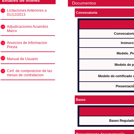
Enlaces de interés
Documentos
Licitaciones Anteriores a
Convocatoria
01/12/2013
Adjudicaciones Acuerdos
Marco
Convocatori
Anuncios de Informacion
Instrucc
Previa
Modelo_Pr
Manual de Usuario
Modelo de p
Cert. de composicion de las
mesas de contratacion
Modelo de certificado
Presentació
Bases
Bases Regulad