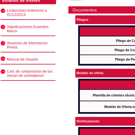
Enlaces de interés
Documentos
Licitaciones Anteriores a
01/12/2013
Pliegos
Adjudicaciones Acuerdos
Marco
Pliego de C
Anuncios de Informacion
Previa
Pliego de Co
Manual de Usuario
Pliego de Pr
Cert. de composicion de las
Modelo de oferta
mesas de contratacion
Plantilla de criterios técn
Modelo de Oferta e
Notificaciones