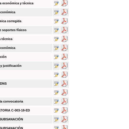
a económica y técnica
 económica
mica corregida
e soportes físicos
a técnica
 económica
ación
 justificación
BDNS
 la convocatoria
ATORIA C-003-18-ED
O SUBSANACIÓN
O SUBSANACIÓN