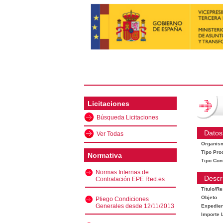
Licitaciones
Búsqueda Licitaciones
Datos
Ver Todas
Organis
Tipo Pro
Normativa
Tipo Con
Normas Internas de
Descr
Contratación EPE Red.es
Título/R
Objeto
Pliego Condiciones
Generales desde 12/11/2013
Expedien
Importe L