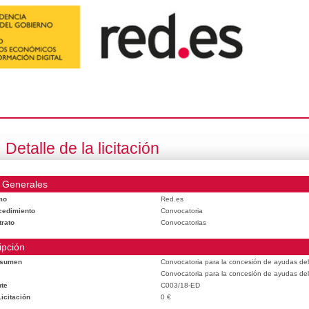
Detalle de la licitación
 Generales
mo
Red.es
cedimiento
Convocatoria
trato
Convocatorias
ipción
esumen
Convocatoria para la concesión de ayudas del
Convocatoria para la concesión de ayudas del
te
C003/18-ED
icitación
0 €