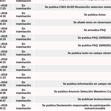
56:07
tramitación
6-2018
En
Se publica C003-18-ED Resolución seleccion miem
57:25
tramitación
5-2018
En
Se publica Aviso
04:16
tramitación
5-2018
En
Se añade texto en observaci
56:15
tramitación
5-2018
En
Se actualiza FAQ
49:25
tramitación
5-2018
En
Se publica FAQ 23/05/201
16:19
tramitación
5-2018
En
Se publica FAQ 16/05/201
05:32
tramitación
4-2018
En
Se publica texto en campo obser
15:03
tramitación
4-2018
En
08:15
tramitación
4-2018
En
06:10
tramitación
4-2018
En
01:33
tramitación
4-2018
En
Se publica información en campo o
09:55
tramitación
4-2018
En
Se publica Anuncio Selección Miembros Co
08:36
tramitación
4-2018
En
Se publican Instruccione
06:57
tramitación
4-2018
En
Se publica Declaración responsable de participación 
05:11
tramitación
subvencionable