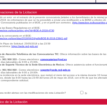
vaciones de la Licitacion
do un error en el extracto de la presente convocatoria (relativo a los beneficiarios de la misma
e 2018, les informamos de que se ha procedido a enviar una rectificación a la BDNS a efectos de
 Convocatoria publicadas en el BOE, y en el perfil son correctos.
(
http://www.boe.es/buscar/do
a las Bases Reguladoras en el BOE:
www.boe.es/buscar/doc.php?id=BOE-A-2018-4730
a la convocatoria en el BOE:
www.boe.es/boe/dias/2018/04/24/pdfs/BOE-B-2018-23941.pdf
in Plazo de Solicitud: 25/05/2018 a las 23:59
ectrónica:
https://sede.red.gob.es/
o de Atención Telefónica de las Convocatorias TIC
: Ofrece información sobre las bases de las
ones
o:
901 900 333 -
Correo electrónico:
convocatorias@red.es
: días laborables de 9:00 a 15:00h
.
o de Soporte Técnico de la Sede Electrónica de Red.es
: Ofrece asistencia sobre el funcionam
o:
901 904 060 -
Correo electrónico:
soporte@sede.red.gob.es
: días laborables de 9:00 a 19:00h.
na incidencia en la sede electrónica, que motivó el cierre del acceso a la misma durante 16 hora
udes, desde las 8:00 hasta las 23:59 del lunes 28 de mayo de 2018, con el fin de que los afectad
 correspondiente solicitud.
ea recibir alertas con las modificaciones de esta Licitación?
Si
ico de la Licitación