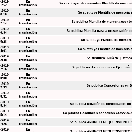
9-2019
En
Se sustituyen documentos Plantilla de memori
01:52
tramitación
6-2019
En
Se sustituye Plantilla de memoria
08:10
tramitación
6-2019
En
Se publica Plantilla de memoria econó
27:14
tramitación
6-2019
En
Se publica Plantilla para la presentación d
06:34
tramitación
6-2019
En
Se sustituye Plantilla de memori
05:28
tramitación
6-2019
En
Se sustituye Plantilla de memoria
04:01
tramitación
6-2019
En
Se sustituye Guía de justific
02:48
tramitación
5-2019
En
Se publican documentos en Ejecución y
07:16
tramitación
5-2019
En
00:00
tramitación
4-2019
En
Se publica Concesiones en 
12:33
tramitación
4-2019
En
58:31
tramitación
4-2019
En
Se publica Relación de beneficiarios de
55:34
tramitación
4-2019
En
Se publica Resolución concesión CONVOC
55:14
tramitación
4-2019
En
Se publica ANUNCIO REQUERIMIENT
37:25
tramitación
2-2019
En
Se publica ANUNCIO REQUERIMIENT