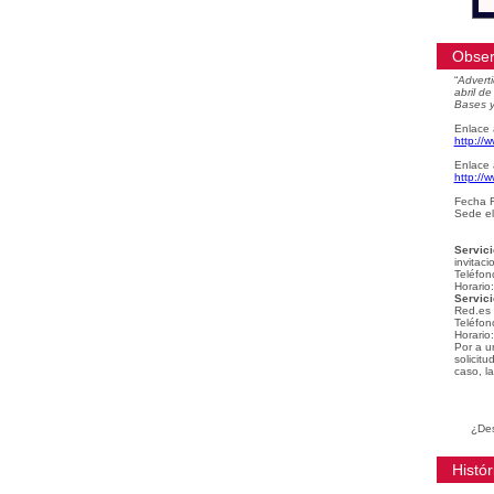
Obser
“
Adverti
abril d
Bases y
Enlace 
http://
Enlace 
http://
Fecha F
Sede el
Servici
invitaci
Teléfon
Horario
Servici
Red.es
Teléfon
Horario
Por a u
solicit
caso, la
¿Des
Histór