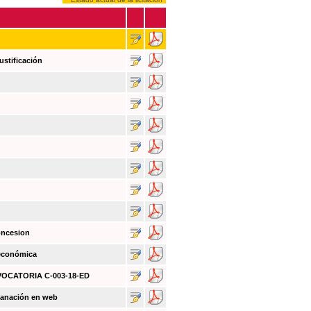
ustificación
oncesion
 económica
NVOCATORIA C-003-18-ED
sanación en web