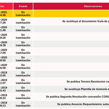
cha
Estado
Observaciones
1-2021
En
54:48
tramitación
0-2020
En
Se sustituye el documento Guía de j
27:28
tramitación
0-2020
En
21:46
tramitación
0-2020
En
48:26
tramitación
3-2020
En
29:39
tramitación
3-2020
En
17:09
tramitación
3-2020
En
48:55
tramitación
3-2020
En
46:58
tramitación
2-2019
En
02:05
tramitación
1-2019
En
Se publica Tercera Resolucion c
41:07
tramitación
1-2019
En
Se sustituye Plantilla de memoria
45:43
tramitación
0-2019
En
Se publica Segunda Resolución concesión CO
08:33
tramitación
0-2019
En
Se publica Anuncio Requerimiento sub
48:13
tramitación