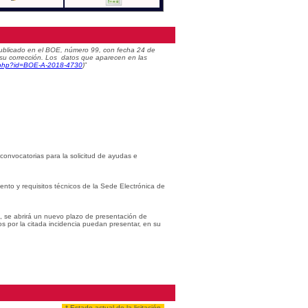
) publicado en el BOE, número 99, con fecha 24 de
 su corrección. Los datos que aparecen en las
c.php?id=BOE-A-2018-4730
)
”
 convocatorias para la solicitud de ayudas e
iento y requisitos técnicos de la Sede Electrónica de
s, se abrirá un nuevo plazo de presentación de
os por la citada incidencia puedan presentar, en su
* Estado actual de la licitación