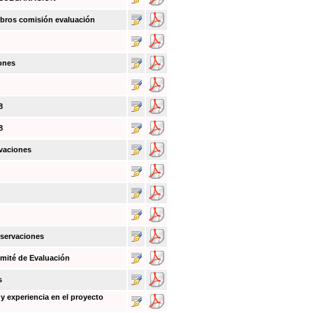
bros comisión evaluación
ones
8
8
vaciones
bservaciones
mité de Evaluación
s
y experiencia en el proyecto