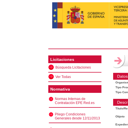
Licitaciones
Búsqueda Licitaciones
Datos
Ver Todas
Organis
Tipo Pro
Normativa
Tipo Con
Normas Internas de
Descr
Contratación EPE Red.es
Título/R
Pliego Condiciones
Objeto
Generales desde 12/11/2013
Expedien