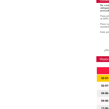
Obser
De conf
obligat
procedi
Para pr
al GPA 
Para cu
ayudará
Este pr
¿Des
Histór
02-07
02-07
04-06
04-06
17-05