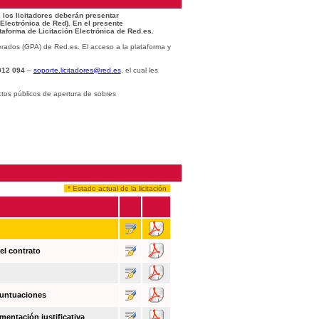
 los licitadores deberán presentar
 Electrónica de Red). En el presente
taforma de Licitación Electrónica de Red.es.
rados (GPA) de Red.es. El acceso a la plataforma y
012 094
–
soporte.licitadores@red.es
, el cual les
ctos públicos de apertura de sobres
* Estado actual de la licitación
el contrato
puntuaciones
mentación justificativa