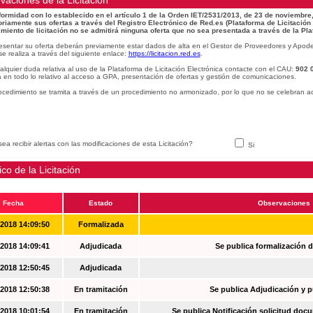
vaciones de la Licitacion
ormidad con lo establecido en el artículo 1 de la Orden IET/2531/2013, de 23 de noviembre,
oriamente sus ofertas a través del Registro Electrónico de Red.es (Plataforma de Licitación
miento de licitación no se admitirá ninguna oferta que no sea presentada a través de la Pla
esentar su oferta deberán previamente estar dados de alta en el Gestor de Proveedores y Apode
se realiza a través del siguiente enlace:
https://licitacion.red.es
.
alquier duda relativa al uso de la Plataforma de Licitación Electrónica contacte con el CAU:
902 
 en todo lo relativo al acceso a GPA, presentación de ofertas y gestión de comunicaciones.
ocedimiento se tramita a través de un procedimiento no armonizado, por lo que no se celebran a
ea recibir alertas con las modificaciones de esta Licitación?
Si
ico de la Licitación
Fecha
Estado
Observaciones
-2018 14:09:50
Formalizada
-2018 14:09:41
Adjudicada
Se publica formalización d
-2018 12:50:45
Adjudicada
-2018 12:50:38
En tramitación
Se publica Adjudicación y 
-2018 10:01:54
En tramitación
Se publica Notificación solicitud docu