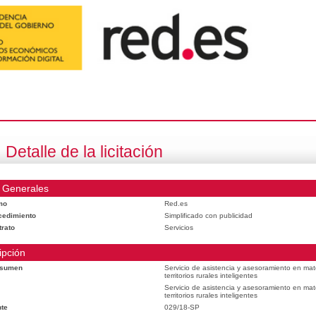
Detalle de la licitación
 Generales
mo
Red.es
cedimiento
Simplificado con publicidad
trato
Servicios
ipción
esumen
Servicio de asistencia y asesoramiento en mat
territorios rurales inteligentes
Servicio de asistencia y asesoramiento en mat
territorios rurales inteligentes
te
029/18-SP