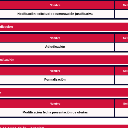
Nombre
Sel
Notificación solicitud documentación justificativa
dicacion
Nombre
Sel
Adjudicación
alización
Nombre
Sel
Formalización
s
Nombre
Sel
Modificación fecha presentación de ofertas