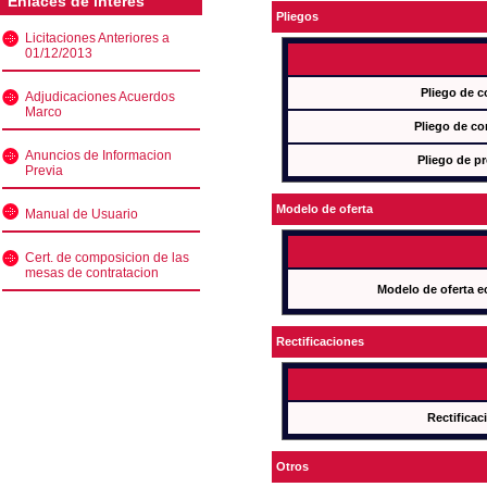
Enlaces de interés
Pliegos
Licitaciones Anteriores a
01/12/2013
Pliego de c
Adjudicaciones Acuerdos
Marco
Pliego de co
Anuncios de Informacion
Pliego de pr
Previa
Modelo de oferta
Manual de Usuario
Cert. de composicion de las
mesas de contratacion
Modelo de oferta e
Rectificaciones
Rectificac
Otros