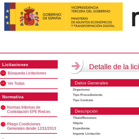
Licitaciones
Detalle de la lic
Búsqueda Licitaciones
Datos Generales
Ver Todas
Organismo
Tipo Procedimiento
Normativa
Tipo Contrato
Normas Internas de
Descripción
Contratación EPE Red.es
Título/Resumen
Objeto
Pliego Condiciones
Generales desde 12/11/2013
Expediente
Importe Licitación