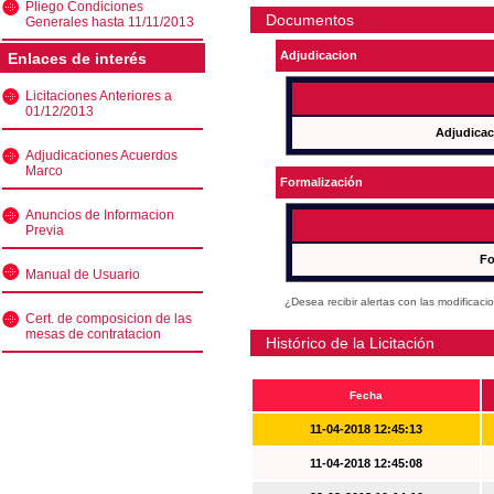
Pliego Condiciones
Documentos
Generales hasta 11/11/2013
Adjudicacion
Enlaces de interés
Licitaciones Anteriores a
01/12/2013
Adjudicac
Adjudicaciones Acuerdos
Marco
Formalización
Anuncios de Informacion
Previa
Fo
Manual de Usuario
¿Desea recibir alertas con las modificaci
Cert. de composicion de las
mesas de contratacion
Histórico de la Licitación
Fecha
11-04-2018 12:45:13
11-04-2018 12:45:08