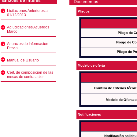
Enlaces de interés
Documentos
Licitaciones Anteriores a
Pliegos
01/12/2013
Adjudicaciones Acuerdos
Marco
Pliego de C
Pliego de Co
Anuncios de Informacion
Previa
Pliego de Pr
Manual de Usuario
Modelo de oferta
Cert. de composicion de las
mesas de contratacion
Plantilla de criterios técn
Modelo de Oferta e
Notificaciones
Notificación solicit