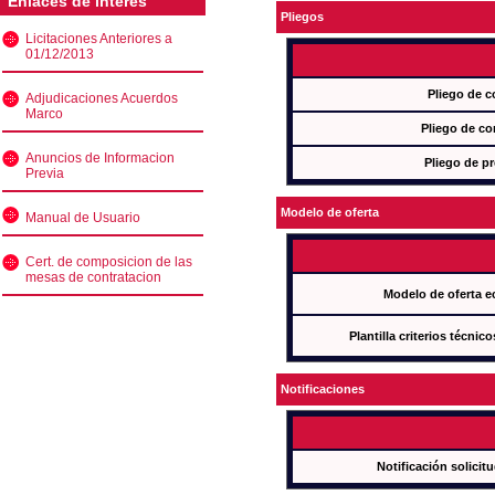
Enlaces de interés
Pliegos
Licitaciones Anteriores a
01/12/2013
Pliego de c
Adjudicaciones Acuerdos
Marco
Pliego de co
Anuncios de Informacion
Pliego de pr
Previa
Modelo de oferta
Manual de Usuario
Cert. de composicion de las
mesas de contratacion
Modelo de oferta e
Plantilla criterios técnic
Notificaciones
Notificación solicit