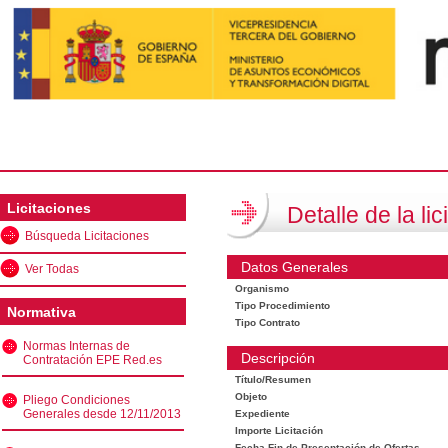
Licitaciones
Detalle de la lic
Búsqueda Licitaciones
Datos Generales
Ver Todas
Organismo
Tipo Procedimiento
Normativa
Tipo Contrato
Normas Internas de
Descripción
Contratación EPE Red.es
Título/Resumen
Objeto
Pliego Condiciones
Generales desde 12/11/2013
Expediente
Importe Licitación
Fecha Fin de Presentación de Ofertas