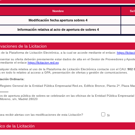
Nombre
Sel
Modificación fecha apertura sobres 4
Información relativa al acto de apertura de sobres 4
vaciones de la Licitacion
s de la Plataforma de Licitación Electrónica, a la cual se accede mediante el enlace:
https://licita
esentar su oferta deberán previamente estar dados de alta en el Gestor de Proveedores y Apod
mediante el enlace
https://licitacion.red.es
alquier duda relativa al uso de la Plataforma de Licitación Electrónica contacte con el CAU:
902 
 en todo lo relativo al acceso a GPA, presentación de ofertas y gestión de comunicaciones.
ación Ordinaria:
 Registro General de la Entidad Pública Empresarial Red.es, Edificio Bronce, Planta 2ª, Plaza 
*******
os de apertura pública de sobres se celebrarán en las oficinas de la Entidad Pública Empresarial
Moreno, s/n, Madrid 28020
ea recibir alertas con las modificaciones de esta Licitación?
Si
ico de la Licitación