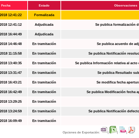
Fecha
Estado
Observaciones
2018 12:41:22
Formalizada
2018 12:41:12
Adjudicada
Se publica formalización d
2018 16:44:49
Adjudicada
2018 14:46:48
En tramitación
Se publica acuerdo de ad
2018 11:15:58
En tramitación
Se publica Notificación resoluc
2018 13:40:35
En tramitación
Se publica Información relativa al acto
2018 13:31:47
En tramitación
Se publica Resultado su
2018 16:43:21
En tramitación
Se modifica fecha apertur
2018 16:42:49
En tramitación
Se publica Modificación fecha a
2018 13:29:25
En tramitación
2018 13:24:59
En tramitación
Se publica Notificación defec
2018 16:09:49
En tramitación
Opciones de Exportación:
|
|
|