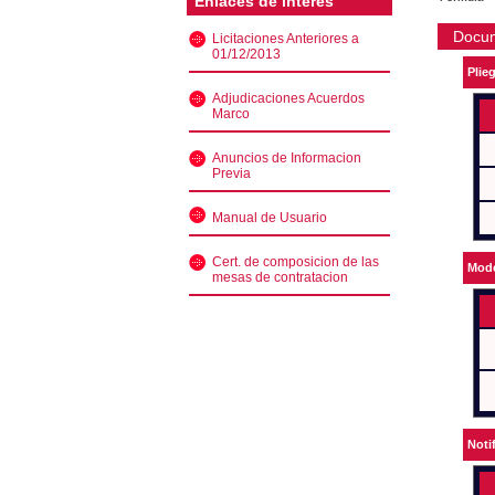
Enlaces de interés
Docu
Licitaciones Anteriores a
01/12/2013
Plie
Adjudicaciones Acuerdos
Marco
Anuncios de Informacion
Previa
Manual de Usuario
Cert. de composicion de las
Mode
mesas de contratacion
Noti