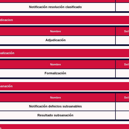
Notificación resolución clasificado
dicacion
Nombre
Sel
Adjudicación
alización
Nombre
Sel
Formalización
anación
Nombre
Sel
Notificación defectos subsanables
Resultado subsanación
s