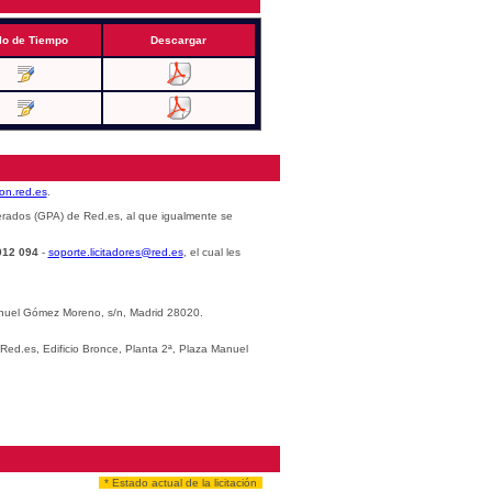
lo de Tiempo
Descargar
cion.red.es
.
erados (GPA) de Red.es, al que igualmente se
012 094
-
soporte.licitadores@red.es
, el cual les
Manuel Gómez Moreno, s/n, Madrid 28020.
 Red.es, Edificio Bronce, Planta 2ª, Plaza Manuel
* Estado actual de la licitación