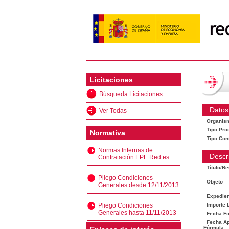
Licitaciones
Búsqueda Licitaciones
Datos
Ver Todas
Organis
Tipo Pro
Normativa
Tipo Con
Normas Internas de
Descr
Contratación EPE Red.es
Título/R
Pliego Condiciones
Objeto
Generales desde 12/11/2013
Expedien
Pliego Condiciones
Importe L
Generales hasta 11/11/2013
Fecha Fi
Fecha Ape
Fórmula