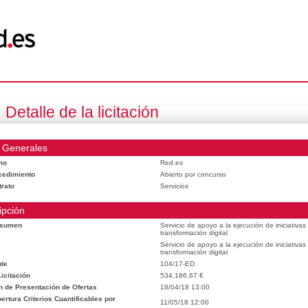
Detalle de la licitación
 Generales
mo
Red.es
cedimiento
Abierto por concurso
trato
Servicios
ipción
esumen
Servicio de apoyo a la ejecución de iniciativa
transformación digital
Servicio de apoyo a la ejecución de iniciativa
transformación digital
te
104/17-ED
icitación
534.186,67 €
n de Presentación de Ofertas
18/04/18 13:00
rtura Criterios Cuantificables por
11/05/18 12:00