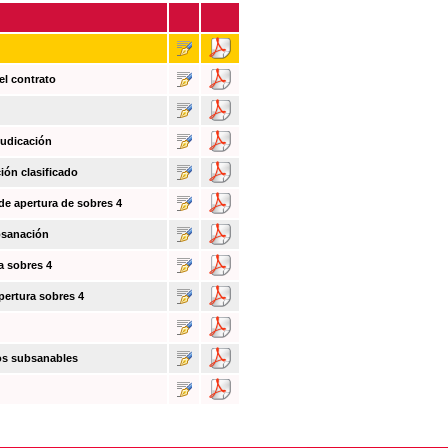
el contrato
judicación
ión clasificado
 de apertura de sobres 4
bsanación
a sobres 4
pertura sobres 4
tos subsanables