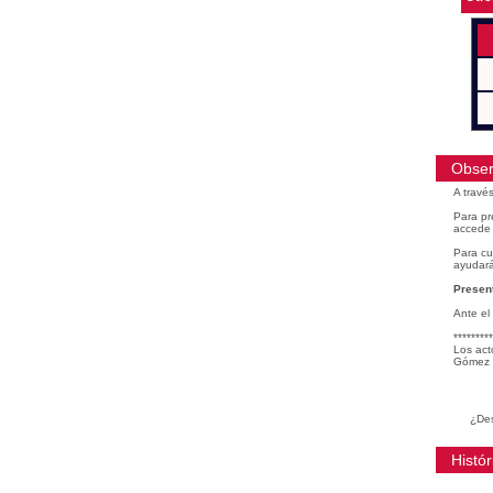
Obser
A travé
Para pr
accede 
Para cu
ayudará
Present
Ante el
*********
Los act
Gómez 
¿Des
Histór