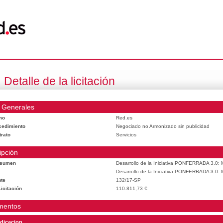
Detalle de la licitación
 Generales
mo
Red.es
cedimiento
Negociado no Armonizado sin publicidad
trato
Servicios
ipción
esumen
Desarrollo de la Iniciativa PONFERRADA 3.0: M
Desarrollo de la Iniciativa PONFERRADA 3.0: M
te
132/17-SP
icitación
110.811,73 €
mentos
dicacion