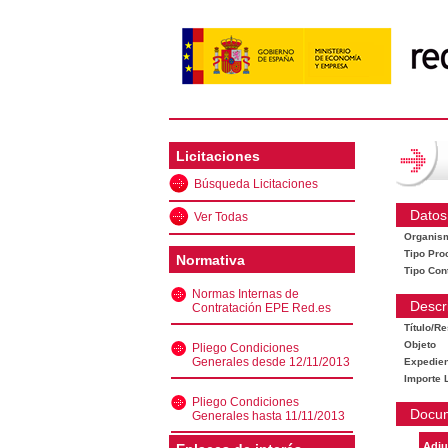
Licitaciones
Búsqueda Licitaciones
Datos
Ver Todas
Organis
Tipo Pro
Normativa
Tipo Con
Normas Internas de
Descr
Contratación EPE Red.es
Título/R
Objeto
Pliego Condiciones
Generales desde 12/11/2013
Expedien
Importe L
Pliego Condiciones
Docu
Generales hasta 11/11/2013
Adju