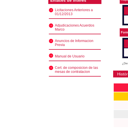
Enlaces de interés
Licitaciones Anteriores a
01/12/2013
Adjudicaciones Acuerdos
Marco
Form
Anuncios de Informacion
Previa
Manual de Usuario
¿Des
Cert. de composicion de las
mesas de contratacion
Histór