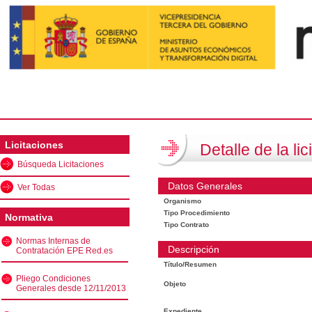
Licitaciones
Detalle de la lic
Búsqueda Licitaciones
Datos Generales
Ver Todas
Organismo
Tipo Procedimiento
Normativa
Tipo Contrato
Normas Internas de
Descripción
Contratación EPE Red.es
Título/Resumen
Pliego Condiciones
Objeto
Generales desde 12/11/2013
Expediente