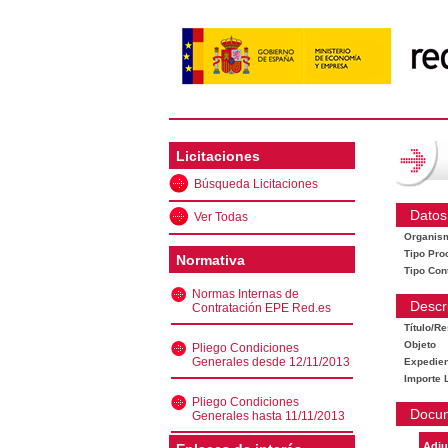
Licitaciones
Búsqueda Licitaciones
Datos
Ver Todas
Organis
Tipo Pro
Normativa
Tipo Con
Normas Internas de
Descr
Contratación EPE Red.es
Título/R
Objeto
Pliego Condiciones
Generales desde 12/11/2013
Expedien
Importe L
Pliego Condiciones
Docu
Generales hasta 11/11/2013
Adju