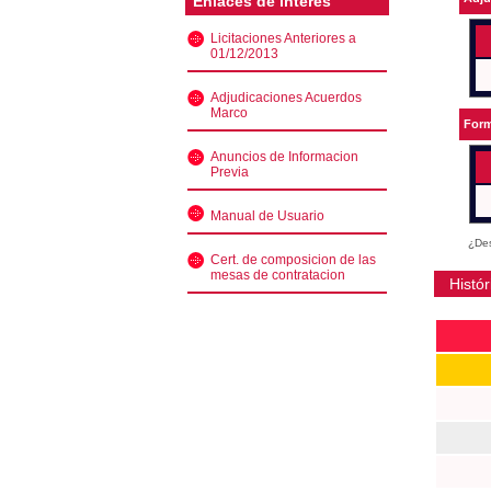
Enlaces de interés
Licitaciones Anteriores a
01/12/2013
Adjudicaciones Acuerdos
Marco
Form
Anuncios de Informacion
Previa
Manual de Usuario
¿Des
Cert. de composicion de las
mesas de contratacion
Histór