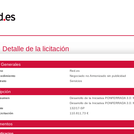
Detalle de la licitación
 Generales
mo
Red.es
cedimiento
Negociado no Armonizado sin publicidad
trato
Servicios
ipción
esumen
Desarrollo de la Iniciativa PONFERRADA 3.0: M
Desarrollo de la Iniciativa PONFERRADA 3.0: M
te
132/17-SP
icitación
110.811,73 €
mentos
dicacion