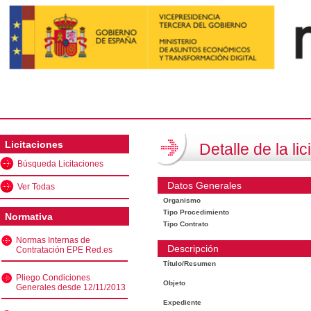
Licitaciones
Detalle de la lic
Búsqueda Licitaciones
Datos Generales
Ver Todas
Organismo
Tipo Procedimiento
Normativa
Tipo Contrato
Normas Internas de
Descripción
Contratación EPE Red.es
Título/Resumen
Pliego Condiciones
Objeto
Generales desde 12/11/2013
Expediente