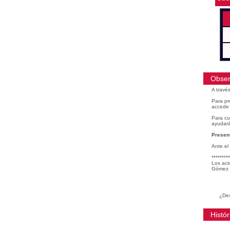
Obser
A travé
Para pr
accede 
Para cu
ayudará
Present
Ante el
*********
Los act
Gómez 
¿Des
Histór