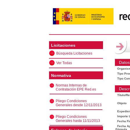
Licitaciones
Búsqueda Licitaciones
Datos
Ver Todas
Organis
Tipo Pro
Normativa
Tipo Con
Normas Internas de
Descr
Contratación EPE Red.es
Título/R
Pliego Condiciones
Objeto
Generales desde 12/11/2013
Expedien
Pliego Condiciones
Importe L
Generales hasta 11/11/2013
Fecha Fi
Fecha Ape
Fórmula