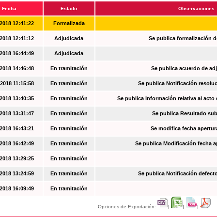
Fecha
Estado
Observaciones
2018 12:41:22
Formalizada
2018 12:41:12
Adjudicada
Se publica formalización d
2018 16:44:49
Adjudicada
2018 14:46:48
En tramitación
Se publica acuerdo de ad
2018 11:15:58
En tramitación
Se publica Notificación resoluc
2018 13:40:35
En tramitación
Se publica Información relativa al acto
2018 13:31:47
En tramitación
Se publica Resultado su
2018 16:43:21
En tramitación
Se modifica fecha apertur
2018 16:42:49
En tramitación
Se publica Modificación fecha a
2018 13:29:25
En tramitación
2018 13:24:59
En tramitación
Se publica Notificación defec
2018 16:09:49
En tramitación
Opciones de Exportación:
|
|
|