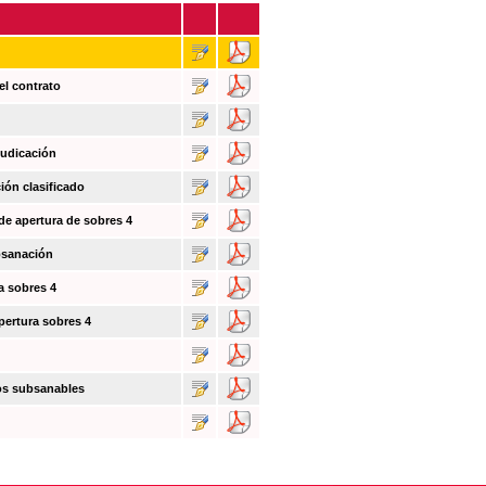
el contrato
judicación
ión clasificado
 de apertura de sobres 4
bsanación
a sobres 4
pertura sobres 4
tos subsanables