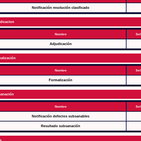
Notificación resolución clasificado
dicacion
Nombre
Sel
Adjudicación
alización
Nombre
Sel
Formalización
anación
Nombre
Sel
Notificación defectos subsanables
Resultado subsanación
s