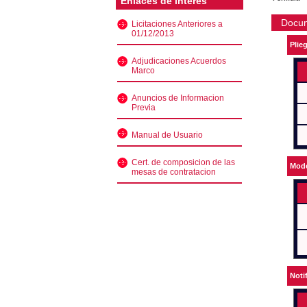
Enlaces de interés
Docu
Licitaciones Anteriores a
01/12/2013
Plie
Adjudicaciones Acuerdos
Marco
Anuncios de Informacion
Previa
Manual de Usuario
Cert. de composicion de las
Mode
mesas de contratacion
Noti