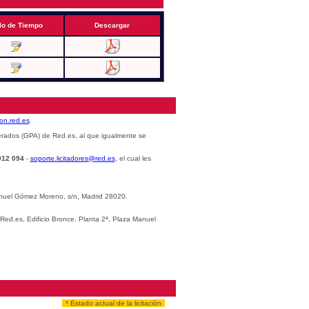
lo de Tiempo
Descargar
cion.red.es
.
erados (GPA) de Red.es, al que igualmente se
012 094
-
soporte.licitadores@red.es
, el cual les
Manuel Gómez Moreno, s/n, Madrid 28020.
 Red.es, Edificio Bronce, Planta 2ª, Plaza Manuel
* Estado actual de la licitación