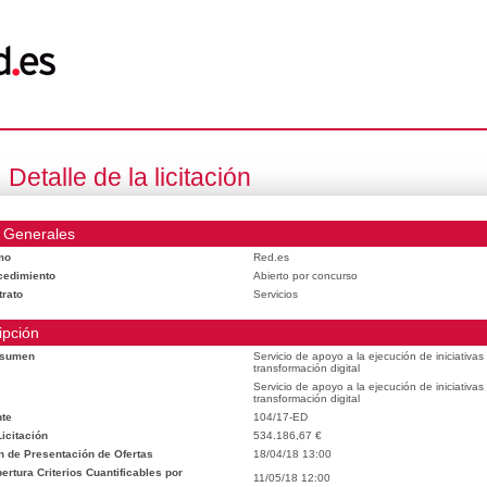
Detalle de la licitación
 Generales
mo
Red.es
cedimiento
Abierto por concurso
trato
Servicios
ipción
esumen
Servicio de apoyo a la ejecución de iniciativa
transformación digital
Servicio de apoyo a la ejecución de iniciativa
transformación digital
te
104/17-ED
icitación
534.186,67 €
n de Presentación de Ofertas
18/04/18 13:00
rtura Criterios Cuantificables por
11/05/18 12:00