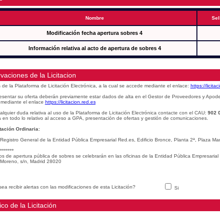
Nombre
Sel
Modificación fecha apertura sobres 4
Información relativa al acto de apertura de sobres 4
vaciones de la Licitacion
s de la Plataforma de Licitación Electrónica, a la cual se accede mediante el enlace:
https://licita
esentar su oferta deberán previamente estar dados de alta en el Gestor de Proveedores y Apod
mediante el enlace
https://licitacion.red.es
alquier duda relativa al uso de la Plataforma de Licitación Electrónica contacte con el CAU:
902 
 en todo lo relativo al acceso a GPA, presentación de ofertas y gestión de comunicaciones.
ación Ordinaria:
 Registro General de la Entidad Pública Empresarial Red.es, Edificio Bronce, Planta 2ª, Plaza 
*******
os de apertura pública de sobres se celebrarán en las oficinas de la Entidad Pública Empresarial
Moreno, s/n, Madrid 28020
ea recibir alertas con las modificaciones de esta Licitación?
Si
ico de la Licitación