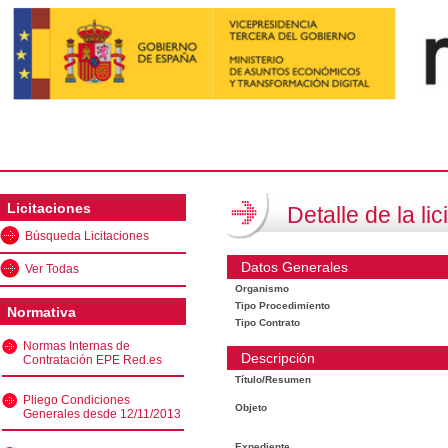
Licitaciones
Detalle de la lic
Búsqueda Licitaciones
Datos Generales
Ver Todas
Organismo
Tipo Procedimiento
Normativa
Tipo Contrato
Normas Internas de
Descripción
Contratación EPE Red.es
Título/Resumen
Pliego Condiciones
Objeto
Generales desde 12/11/2013
Expediente