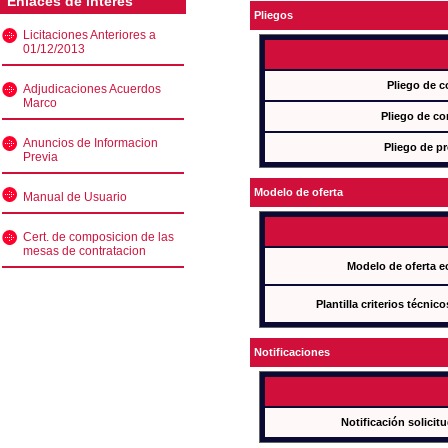
Enlaces de interés
Pliegos
Licitaciones Anteriores a
01/12/2013
Pliego de c
Adjudicaciones Acuerdos
Marco
Pliego de co
Anuncios de Informacion
Pliego de pr
Previa
Modelo de oferta
Manual de Usuario
Cert. de composicion de las
mesas de contratacion
Modelo de oferta e
Plantilla criterios técnic
Notificaciones
Notificación solicit