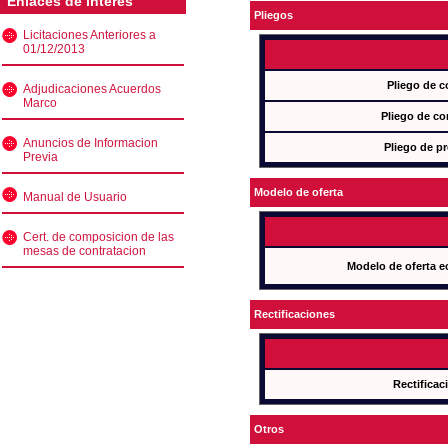
Enlaces de interés
Pliegos
Licitaciones Anteriores a
01/12/2013
Pliego de c
Adjudicaciones Acuerdos
Marco
Pliego de co
Anuncios de Informacion
Pliego de pr
Previa
Modelo de oferta
Manual de Usuario
Cert. de composicion de las
mesas de contratacion
Modelo de oferta e
Rectificaciones
Rectificac
Otros