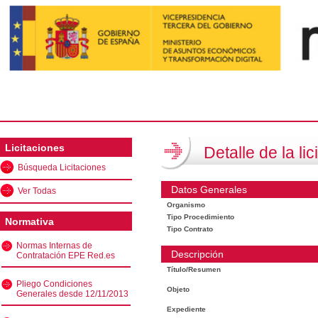
Licitaciones
Detalle de la lic
Búsqueda Licitaciones
Datos Generales
Ver Todas
Organismo
Tipo Procedimiento
Normativa
Tipo Contrato
Normas Internas de
Descripción
Contratación EPE Red.es
Título/Resumen
Pliego Condiciones
Objeto
Generales desde 12/11/2013
Expediente