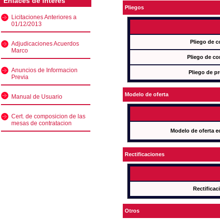
Enlaces de interés
Pliegos
Licitaciones Anteriores a
01/12/2013
Pliego de c
Adjudicaciones Acuerdos
Marco
Pliego de co
Anuncios de Informacion
Pliego de pr
Previa
Modelo de oferta
Manual de Usuario
Cert. de composicion de las
mesas de contratacion
Modelo de oferta e
Rectificaciones
Rectificac
Otros