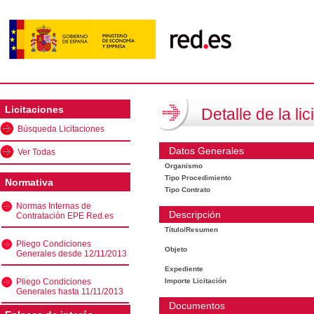
Licitaciones
Detalle de la lic
Búsqueda Licitaciones
Datos Generales
Ver Todas
Organismo
Tipo Procedimiento
Normativa
Tipo Contrato
Normas Internas de
Descripción
Contratación EPE Red.es
Título/Resumen
Pliego Condiciones
Objeto
Generales desde 12/11/2013
Expediente
Pliego Condiciones
Importe Licitación
Generales hasta 11/11/2013
Documentos