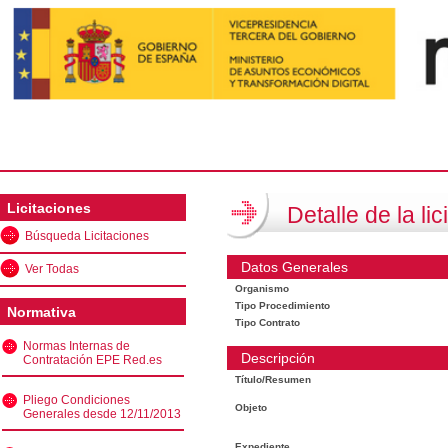
Licitaciones
Detalle de la lic
Búsqueda Licitaciones
Datos Generales
Ver Todas
Organismo
Tipo Procedimiento
Normativa
Tipo Contrato
Normas Internas de
Descripción
Contratación EPE Red.es
Título/Resumen
Pliego Condiciones
Objeto
Generales desde 12/11/2013
Expediente