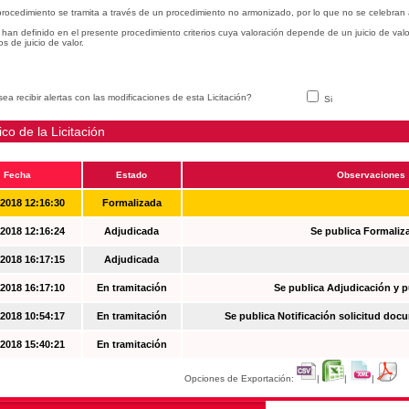
procedimiento se tramita a través de un procedimiento no armonizado, por lo que no se celebran 
han definido en el presente procedimiento criterios cuya valoración depende de un juicio de val
ios de juicio de valor.
ea recibir alertas con las modificaciones de esta Licitación?
Si
ico de la Licitación
Fecha
Estado
Observaciones
-2018 12:16:30
Formalizada
-2018 12:16:24
Adjudicada
Se publica Formaliz
-2018 16:17:15
Adjudicada
-2018 16:17:10
En tramitación
Se publica Adjudicación y 
-2018 10:54:17
En tramitación
Se publica Notificación solicitud docu
-2018 15:40:21
En tramitación
Opciones de Exportación:
|
|
|