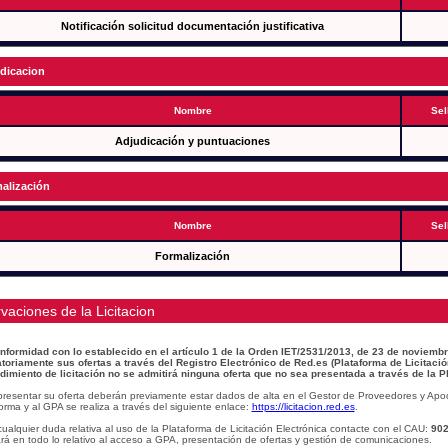
Notificación solicitud documentación justificativa
dicacion
Nombre
Sel
Adjudicación y puntuaciones
alización
Nombre
Sel
Formalización
vaciones de la Licitacion
nformidad con lo establecido en el artículo 1 de la Orden IET/2531/2013, de 23 de noviembr
atoriamente sus ofertas a través del Registro Electrónico de Red.es (Plataforma de Licitació
dimiento de licitación no se admitirá ninguna oferta que no sea presentada a través de la P
presentar su oferta deberán previamente estar dados de alta en el Gestor de Proveedores y Apo
orma y al GPA se realiza a través del siguiente enlace:
https://licitacion.red.es
.
ualquier duda relativa al uso de la Plataforma de Licitación Electrónica contacte con el CAU:
902
á en todo lo relativo al acceso a GPA, presentación de ofertas y gestión de comunicaciones.