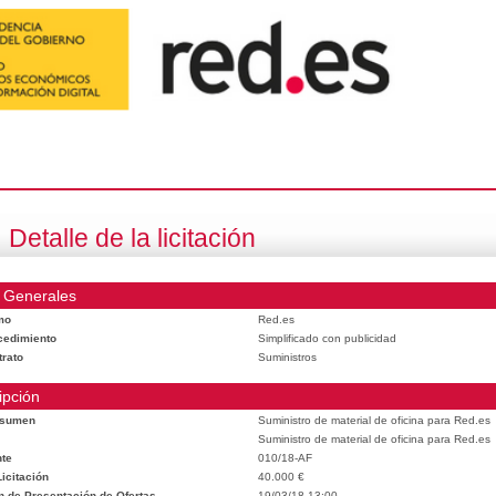
Detalle de la licitación
 Generales
mo
Red.es
cedimiento
Simplificado con publicidad
trato
Suministros
ipción
esumen
Suministro de material de oficina para Red.es
Suministro de material de oficina para Red.es
te
010/18-AF
icitación
40.000 €
n de Presentación de Ofertas
19/03/18 13:00