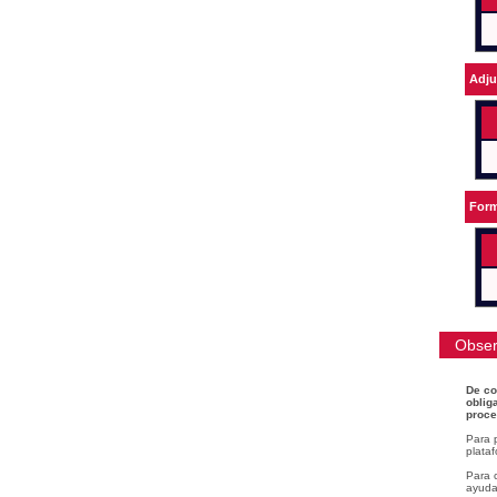
Adju
Form
Obser
De co
oblig
proce
Para 
plataf
Para c
ayudar