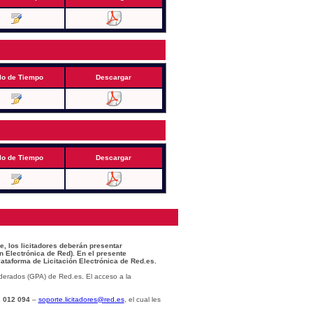
lo de Tiempo
Descargar
lo de Tiempo
Descargar
e, los licitadores deberán presentar
n Electrónica de Red). En el presente
lataforma de Licitación Electrónica de Red.es.
derados (GPA) de Red.es. El acceso a la
 012 094
–
soporte.licitadores@red.es
, el cual les