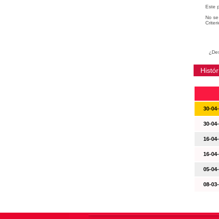
Este 
No se 
Criter
¿Des
Histór
30-04
30-04
16-04
16-04
05-04
08-03