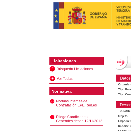
Licitaciones
Búsqueda Licitaciones
Datos
Ver Todas
Organis
Tipo Pro
Normativa
Tipo Con
Normas Internas de
Descr
Contratación EPE Red.es
Título/R
Objeto
Pliego Condiciones
Generales desde 12/11/2013
Expedien
Importe L
Fecha Fi