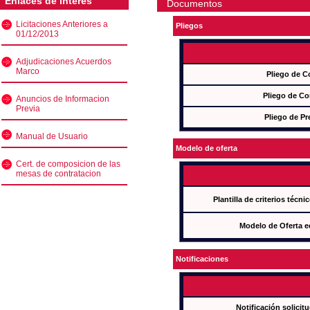
Enlaces de interés
Documentos
Licitaciones Anteriores a
Pliegos
01/12/2013
Adjudicaciones Acuerdos
Marco
Pliego de C
Pliego de Co
Anuncios de Informacion
Previa
Pliego de Pr
Manual de Usuario
Modelo de oferta
Cert. de composicion de las
mesas de contratacion
Plantilla de criterios técn
Modelo de Oferta e
Notificaciones
Notificación solicit