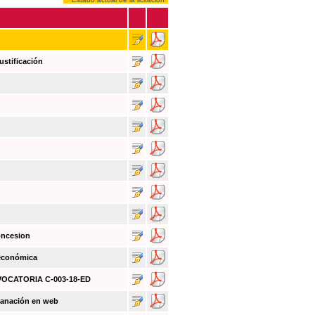
ustificación
oncesion
 económica
NVOCATORIA C-003-18-ED
sanación en web