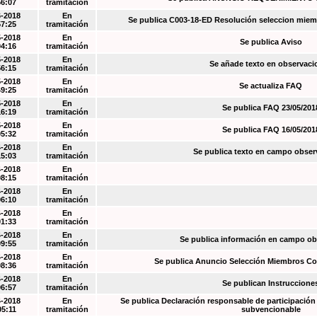
56:07
tramitación
6-2018
En
Se publica C003-18-ED Resolución seleccion miem
57:25
tramitación
5-2018
En
Se publica Aviso
04:16
tramitación
5-2018
En
Se añade texto en observaci
56:15
tramitación
5-2018
En
Se actualiza FAQ
49:25
tramitación
5-2018
En
Se publica FAQ 23/05/201
16:19
tramitación
5-2018
En
Se publica FAQ 16/05/201
05:32
tramitación
4-2018
En
Se publica texto en campo obser
15:03
tramitación
4-2018
En
08:15
tramitación
4-2018
En
06:10
tramitación
4-2018
En
01:33
tramitación
4-2018
En
Se publica información en campo o
09:55
tramitación
4-2018
En
Se publica Anuncio Selección Miembros Co
08:36
tramitación
4-2018
En
Se publican Instruccione
06:57
tramitación
4-2018
En
Se publica Declaración responsable de participación 
05:11
tramitación
subvencionable