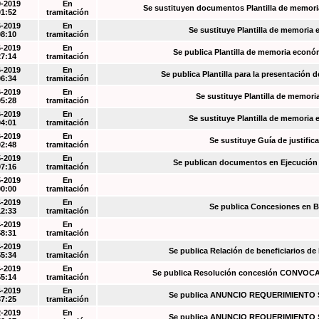
9-2019
En
Se sustituyen documentos Plantilla de memori
01:52
tramitación
6-2019
En
Se sustituye Plantilla de memoria
08:10
tramitación
6-2019
En
Se publica Plantilla de memoria econó
27:14
tramitación
6-2019
En
Se publica Plantilla para la presentación d
06:34
tramitación
6-2019
En
Se sustituye Plantilla de memori
05:28
tramitación
6-2019
En
Se sustituye Plantilla de memoria
04:01
tramitación
6-2019
En
Se sustituye Guía de justific
02:48
tramitación
5-2019
En
Se publican documentos en Ejecución y
07:16
tramitación
5-2019
En
00:00
tramitación
4-2019
En
Se publica Concesiones en 
12:33
tramitación
4-2019
En
58:31
tramitación
4-2019
En
Se publica Relación de beneficiarios de
55:34
tramitación
4-2019
En
Se publica Resolución concesión CONVOC
55:14
tramitación
4-2019
En
Se publica ANUNCIO REQUERIMIENT
37:25
tramitación
2-2019
En
Se publica ANUNCIO REQUERIMIENT