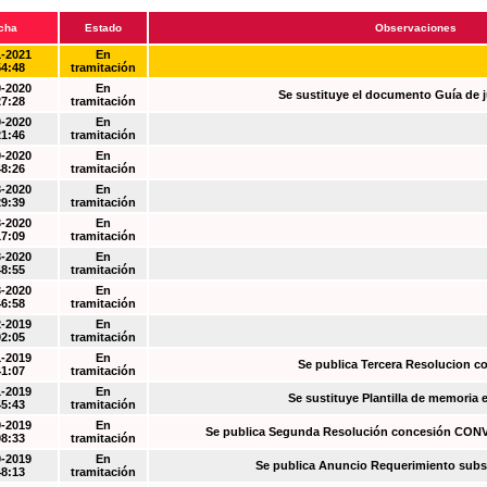
cha
Estado
Observaciones
1-2021
En
54:48
tramitación
0-2020
En
Se sustituye el documento Guía de j
27:28
tramitación
0-2020
En
21:46
tramitación
0-2020
En
48:26
tramitación
3-2020
En
29:39
tramitación
3-2020
En
17:09
tramitación
3-2020
En
48:55
tramitación
3-2020
En
46:58
tramitación
2-2019
En
02:05
tramitación
1-2019
En
Se publica Tercera Resolucion c
41:07
tramitación
1-2019
En
Se sustituye Plantilla de memoria
45:43
tramitación
0-2019
En
Se publica Segunda Resolución concesión CO
08:33
tramitación
0-2019
En
Se publica Anuncio Requerimiento sub
48:13
tramitación