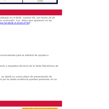
) publicado en el BOE, número 99, con fecha 24 de
 su corrección. Los datos que aparecen en las
c.php?id=BOE-A-2018-4730
)
”
 convocatorias para la solicitud de ayudas e
iento y requisitos técnicos de la Sede Electrónica de
s, se abrirá un nuevo plazo de presentación de
os por la citada incidencia puedan presentar, en su
* Estado actual de la licitación