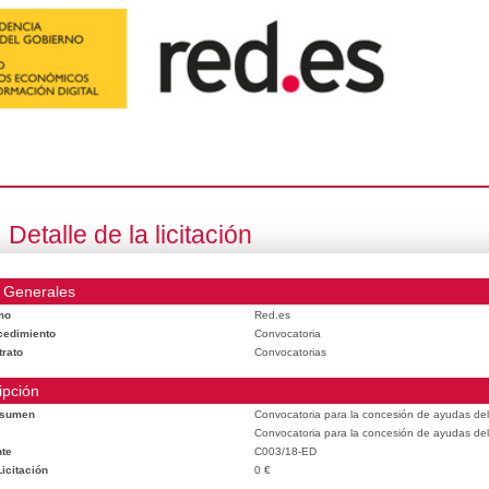
Detalle de la licitación
 Generales
mo
Red.es
cedimiento
Convocatoria
trato
Convocatorias
ipción
esumen
Convocatoria para la concesión de ayudas del
Convocatoria para la concesión de ayudas del
te
C003/18-ED
icitación
0 €