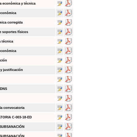
a económica y técnica
 económica
mica corregida
e soportes físicos
a técnica
 económica
ación
 justificación
BDNS
 la convocatoria
ATORIA C-003-18-ED
O SUBSANACIÓN
O SUBSANACIÓN