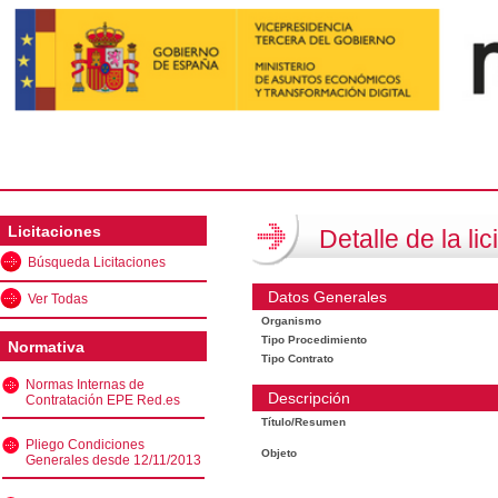
Licitaciones
Detalle de la lic
Búsqueda Licitaciones
Datos Generales
Ver Todas
Organismo
Tipo Procedimiento
Normativa
Tipo Contrato
Normas Internas de
Descripción
Contratación EPE Red.es
Título/Resumen
Pliego Condiciones
Objeto
Generales desde 12/11/2013