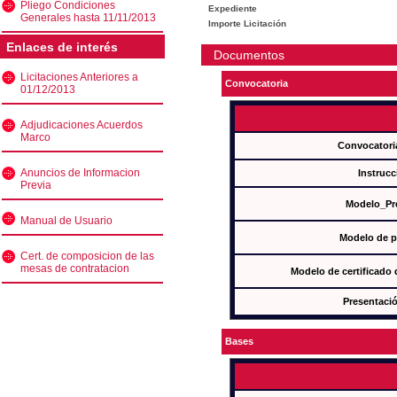
Pliego Condiciones
Expediente
Generales hasta 11/11/2013
Importe Licitación
Enlaces de interés
Documentos
Licitaciones Anteriores a
Convocatoria
01/12/2013
Adjudicaciones Acuerdos
Marco
Convocatori
Anuncios de Informacion
Instrucc
Previa
Modelo_Pr
Manual de Usuario
Modelo de p
Cert. de composicion de las
mesas de contratacion
Modelo de certificado
Presentació
Bases