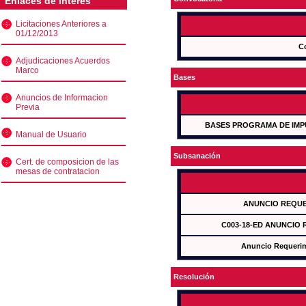
Enlaces de interés
Licitaciones Anteriores a
01/12/2013
C
Adjudicaciones Acuerdos
Marco
Bases
Anuncios de Informacion
Previa
BASES PROGRAMA DE IMP
Manual de Usuario
Subsanación
Cert. de composicion de las
mesas de contratacion
ANUNCIO REQUE
C003-18-ED ANUNCIO
Anuncio Requeri
Resolución