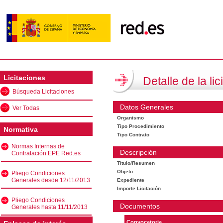
Licitaciones
Detalle de la lic
Búsqueda Licitaciones
Datos Generales
Ver Todas
Organismo
Tipo Procedimiento
Normativa
Tipo Contrato
Normas Internas de
Descripción
Contratación EPE Red.es
Título/Resumen
Objeto
Pliego Condiciones
Generales desde 12/11/2013
Expediente
Importe Licitación
Pliego Condiciones
Documentos
Generales hasta 11/11/2013
Convocatoria