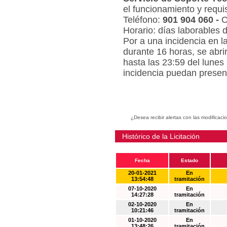
el funcionamiento y requi
Teléfono:
901 904 060 -
C
Horario: días laborables 
Por a una incidencia en l
durante 16 horas, se abri
hasta las 23:59 del lunes
incidencia puedan present
¿Desea recibir alertas con las modificaci
Histórico de la Licitación
Fecha
Estado
20-01-2021
En
13:54:48
tramitación
07-10-2020
En
14:27:28
tramitación
02-10-2020
En
10:21:46
tramitación
01-10-2020
En
13:48:26
tramitación