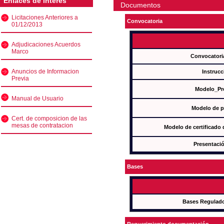
Enlaces de interés
Documentos
Licitaciones Anteriores a
Convocatoria
01/12/2013
Adjudicaciones Acuerdos
Marco
Convocatori
Anuncios de Informacion
Instrucc
Previa
Modelo_Pr
Manual de Usuario
Modelo de p
Cert. de composicion de las
mesas de contratacion
Modelo de certificado
Presentació
Bases
Bases Regulad