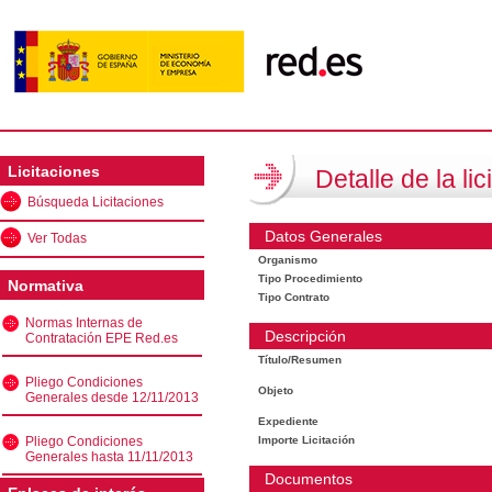
Licitaciones
Detalle de la lic
Búsqueda Licitaciones
Datos Generales
Ver Todas
Organismo
Tipo Procedimiento
Normativa
Tipo Contrato
Normas Internas de
Descripción
Contratación EPE Red.es
Título/Resumen
Pliego Condiciones
Objeto
Generales desde 12/11/2013
Expediente
Pliego Condiciones
Importe Licitación
Generales hasta 11/11/2013
Documentos