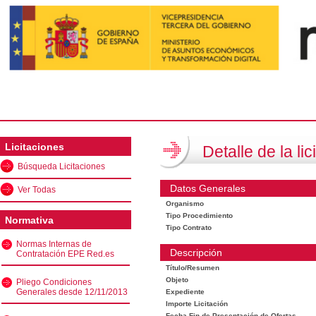
Licitaciones
Detalle de la lic
Búsqueda Licitaciones
Datos Generales
Ver Todas
Organismo
Tipo Procedimiento
Normativa
Tipo Contrato
Normas Internas de
Descripción
Contratación EPE Red.es
Título/Resumen
Objeto
Pliego Condiciones
Generales desde 12/11/2013
Expediente
Importe Licitación
Fecha Fin de Presentación de Ofertas