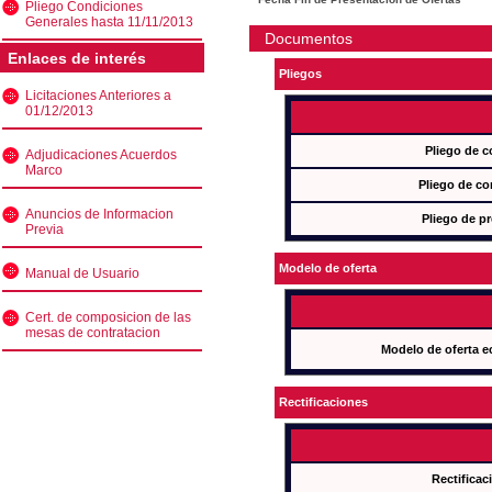
Pliego Condiciones
Generales hasta 11/11/2013
Documentos
Enlaces de interés
Pliegos
Licitaciones Anteriores a
01/12/2013
Pliego de c
Adjudicaciones Acuerdos
Marco
Pliego de co
Anuncios de Informacion
Pliego de pr
Previa
Modelo de oferta
Manual de Usuario
Cert. de composicion de las
mesas de contratacion
Modelo de oferta e
Rectificaciones
Rectificac