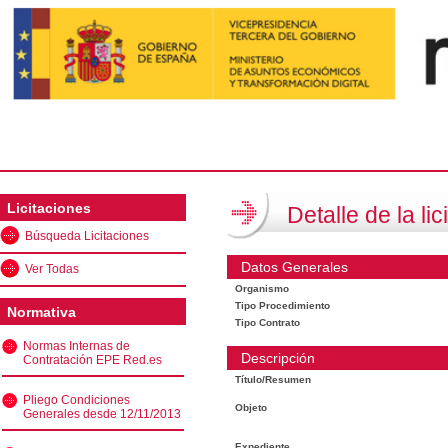
Licitaciones
Detalle de la lic
Búsqueda Licitaciones
Datos Generales
Ver Todas
Organismo
Tipo Procedimiento
Normativa
Tipo Contrato
Normas Internas de
Descripción
Contratación EPE Red.es
Título/Resumen
Pliego Condiciones
Objeto
Generales desde 12/11/2013
Expediente