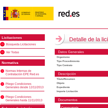
Licitaciones
Detalle de la lic
Búsqueda Licitaciones
Datos Generales
Ver Todas
Organismo
Tipo Procedimiento
Normativa
Tipo Contrato
Normas Internas de
Descripción
Contratación EPE Red.es
Título/Resumen
Objeto
Pliego Condiciones
Generales desde 12/11/2013
Expediente
Importe Licitación
Pliego Condiciones
Documentos
Generales hasta 11/11/2013
Convocatoria