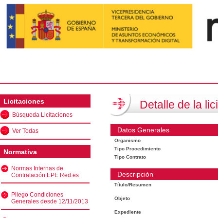
Licitaciones
Detalle de la lic
Búsqueda Licitaciones
Datos Generales
Ver Todas
Organismo
Tipo Procedimiento
Normativa
Tipo Contrato
Normas Internas de
Descripción
Contratación EPE Red.es
Título/Resumen
Pliego Condiciones
Objeto
Generales desde 12/11/2013
Expediente