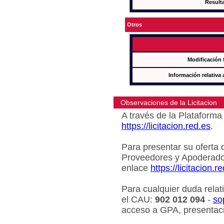
Result
Otros
Modificación 
Información relativa 
Observaciones de la Licitacion
A través de la Plataforma 
https://licitacion.red.es
.
Para presentar su oferta 
Proveedores y Apoderado
enlace
https://licitacion.r
Para cualquier duda relat
el CAU:
902 012 094
-
so
acceso a GPA, presentaci