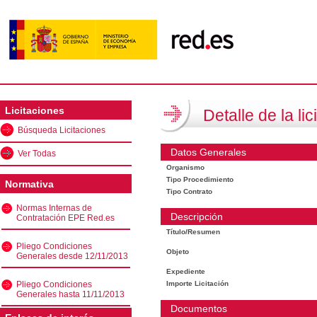
Licitaciones
Detalle de la lic
Búsqueda Licitaciones
Datos Generales
Ver Todas
Organismo
Tipo Procedimiento
Normativa
Tipo Contrato
Normas Internas de
Descripción
Contratación EPE Red.es
Título/Resumen
Pliego Condiciones
Objeto
Generales desde 12/11/2013
Expediente
Pliego Condiciones
Importe Licitación
Generales hasta 11/11/2013
Documentos