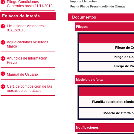
Pliego Condiciones
Importe Licitación
Generales hasta 11/11/2013
Fecha Fin de Presentación de Ofertas
Enlaces de interés
Documentos
Licitaciones Anteriores a
Pliegos
01/12/2013
Adjudicaciones Acuerdos
Marco
Pliego de C
Pliego de Co
Anuncios de Informacion
Previa
Pliego de Pr
Manual de Usuario
Modelo de oferta
Cert. de composicion de las
mesas de contratacion
Plantilla de criterios técn
Modelo de Oferta e
Notificaciones