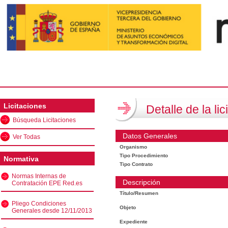
Licitaciones
Detalle de la lic
Búsqueda Licitaciones
Datos Generales
Ver Todas
Organismo
Tipo Procedimiento
Normativa
Tipo Contrato
Normas Internas de
Descripción
Contratación EPE Red.es
Título/Resumen
Pliego Condiciones
Objeto
Generales desde 12/11/2013
Expediente