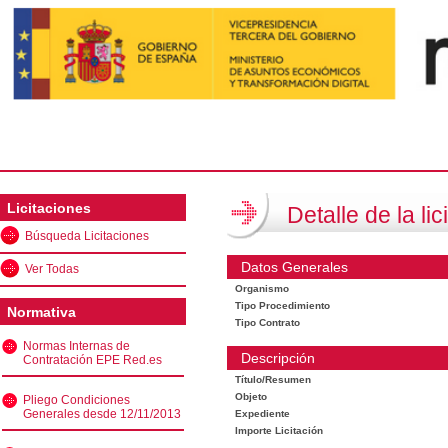
Licitaciones
Detalle de la lic
Búsqueda Licitaciones
Datos Generales
Ver Todas
Organismo
Tipo Procedimiento
Normativa
Tipo Contrato
Normas Internas de
Descripción
Contratación EPE Red.es
Título/Resumen
Objeto
Pliego Condiciones
Generales desde 12/11/2013
Expediente
Importe Licitación