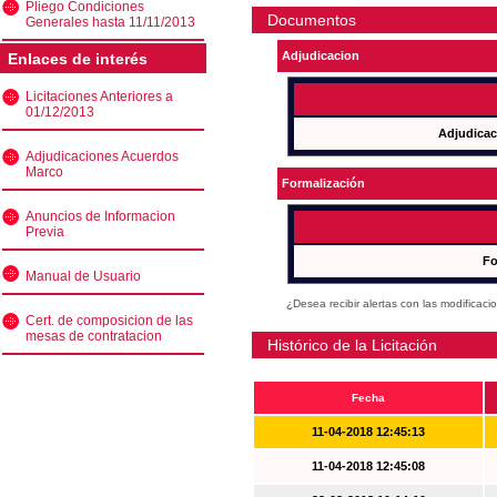
Pliego Condiciones
Documentos
Generales hasta 11/11/2013
Adjudicacion
Enlaces de interés
Licitaciones Anteriores a
01/12/2013
Adjudicac
Adjudicaciones Acuerdos
Marco
Formalización
Anuncios de Informacion
Previa
Fo
Manual de Usuario
¿Desea recibir alertas con las modificaci
Cert. de composicion de las
mesas de contratacion
Histórico de la Licitación
Fecha
11-04-2018 12:45:13
11-04-2018 12:45:08