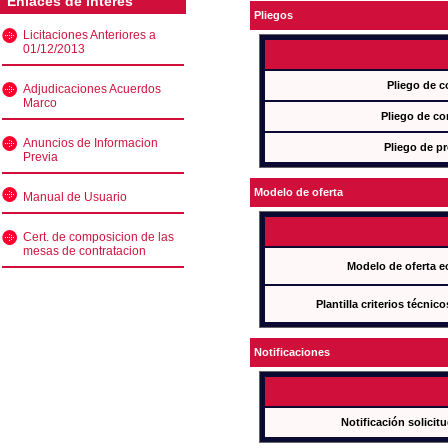
Enlaces de interés
Pliegos
Licitaciones Anteriores a
01/12/2013
Pliego de c
Adjudicaciones Acuerdos
Marco
Pliego de co
Anuncios de Informacion
Pliego de pr
Previa
Modelo de oferta
Manual de Usuario
Cert. de composicion de las
mesas de contratacion
Modelo de oferta e
Plantilla criterios técnic
Notificaciones
Notificación solicit