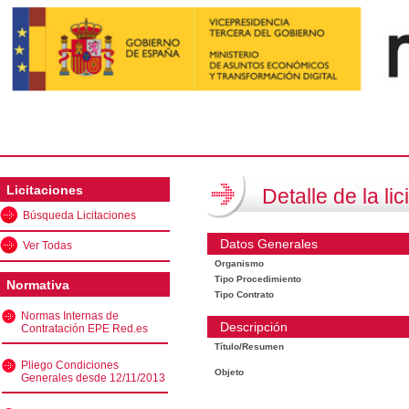
Licitaciones
Detalle de la lic
Búsqueda Licitaciones
Datos Generales
Ver Todas
Organismo
Tipo Procedimiento
Normativa
Tipo Contrato
Normas Internas de
Descripción
Contratación EPE Red.es
Título/Resumen
Pliego Condiciones
Objeto
Generales desde 12/11/2013