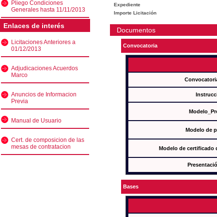
Pliego Condiciones
Expediente
Generales hasta 11/11/2013
Importe Licitación
Enlaces de interés
Documentos
Licitaciones Anteriores a
Convocatoria
01/12/2013
Adjudicaciones Acuerdos
Marco
Convocatori
Anuncios de Informacion
Instrucc
Previa
Modelo_Pr
Manual de Usuario
Modelo de p
Cert. de composicion de las
mesas de contratacion
Modelo de certificado
Presentació
Bases