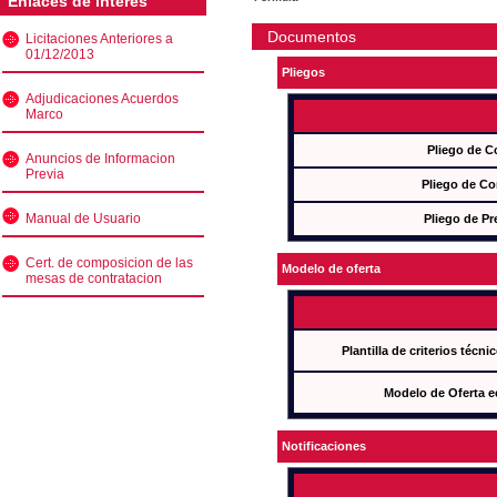
Enlaces de interés
Documentos
Licitaciones Anteriores a
01/12/2013
Pliegos
Adjudicaciones Acuerdos
Marco
Pliego de C
Anuncios de Informacion
Previa
Pliego de Co
Manual de Usuario
Pliego de Pr
Cert. de composicion de las
Modelo de oferta
mesas de contratacion
Plantilla de criterios técn
Modelo de Oferta e
Notificaciones