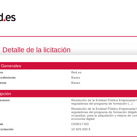
Detalle de la licitación
 Generales
mo
Red.es
cedimiento
Bases
trato
Bases
ipción
esumen
Resolución de la Entidad Pública Empresarial
reguladoras del programa de formación (...)
Resolución de la Entidad Pública Empresarial
reguladoras del programa de formación dirigid
ocupadas, para la adquisición y mejora de com
economía digital
te
C058/17-ED
icitación
10.925.000 €