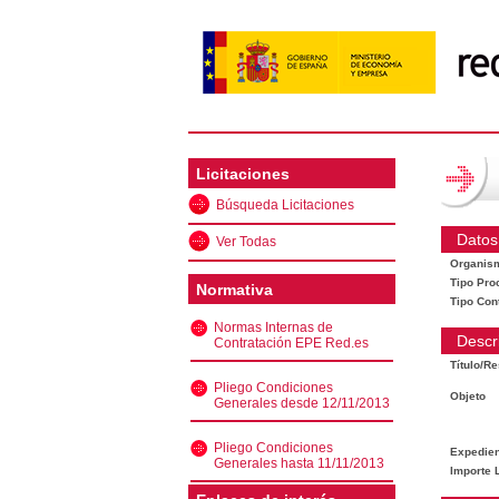
Licitaciones
Búsqueda Licitaciones
Datos
Ver Todas
Organis
Tipo Pro
Normativa
Tipo Con
Normas Internas de
Descr
Contratación EPE Red.es
Título/R
Pliego Condiciones
Objeto
Generales desde 12/11/2013
Pliego Condiciones
Expedien
Generales hasta 11/11/2013
Importe L