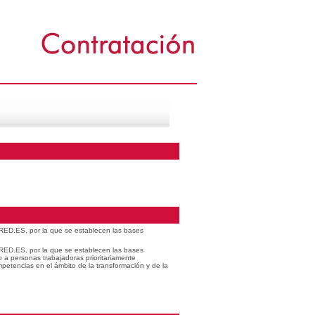
 RED.ES, por la que se establecen las bases
 RED.ES, por la que se establecen las bases
o a personas trabajadoras prioritariamente
petencias en el ámbito de la transformación y de la