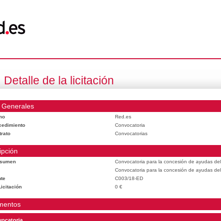
Detalle de la licitación
 Generales
mo
Red.es
cedimiento
Convocatoria
trato
Convocatorias
ipción
esumen
Convocatoria para la concesión de ayudas del
Convocatoria para la concesión de ayudas del
te
C003/18-ED
icitación
0 €
mentos
ocatoria