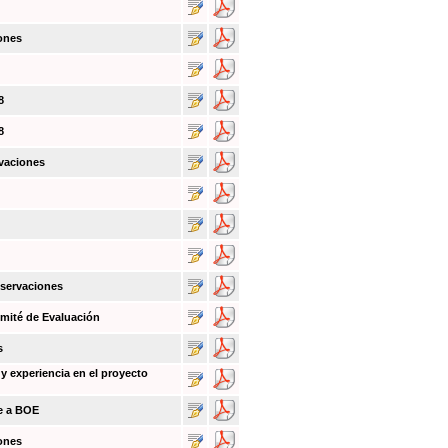
ones
8
8
vaciones
bservaciones
mité de Evaluación
s
y experiencia en el proyecto
ce a BOE
ones