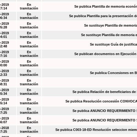
6-2019
En
Se publica Plantilla de memoria econó
27:14
tramitación
6-2019
En
Se publica Plantilla para la presentación d
06:34
tramitación
6-2019
En
Se sustituye Plantilla de memori
05:28
tramitación
6-2019
En
Se sustituye Plantilla de memoria
04:01
tramitación
6-2019
En
Se sustituye Guía de justific
02:48
tramitación
5-2019
En
Se publican documentos en Ejecución y
07:16
tramitación
5-2019
En
00:00
tramitación
4-2019
En
Se publica Concesiones en 
12:33
tramitación
4-2019
En
58:31
tramitación
4-2019
En
Se publica Relación de beneficiarios de
55:34
tramitación
4-2019
En
Se publica Resolución concesión CONVOC
55:14
tramitación
4-2019
En
Se publica ANUNCIO REQUERIMIENT
37:25
tramitación
2-2019
En
Se publica ANUNCIO REQUERIMIENT
56:07
tramitación
6-2018
En
Se publica C003-18-ED Resolución seleccion miem
57:25
tramitación