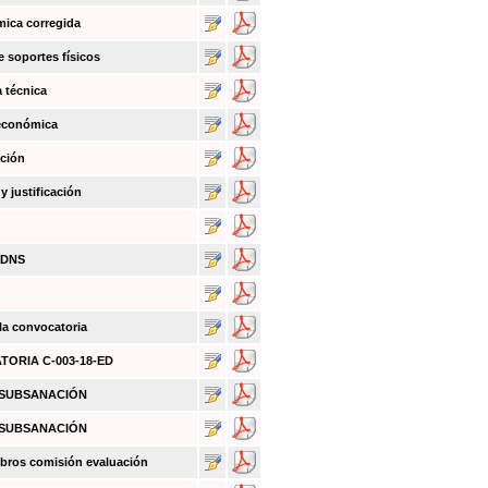
mica corregida
e soportes físicos
a técnica
 económica
ación
 justificación
BDNS
 la convocatoria
ATORIA C-003-18-ED
O SUBSANACIÓN
O SUBSANACIÓN
bros comisión evaluación