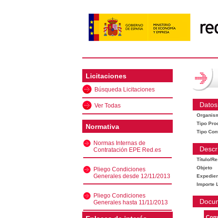
Licitaciones
Búsqueda Licitaciones
Datos
Ver Todas
Organis
Tipo Pro
Normativa
Tipo Con
Normas Internas de
Descr
Contratación EPE Red.es
Título/R
Objeto
Pliego Condiciones
Generales desde 12/11/2013
Expedien
Importe L
Pliego Condiciones
Docu
Generales hasta 11/11/2013
Conv