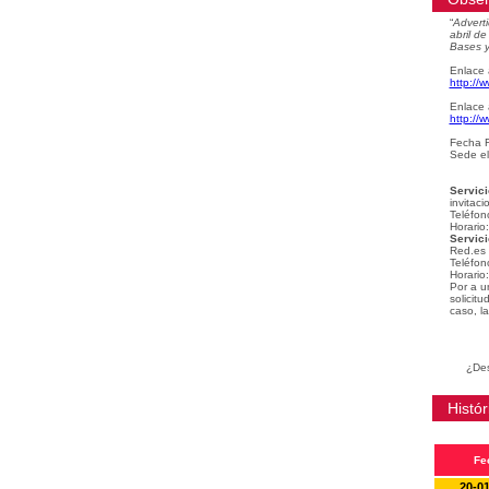
“
Adverti
abril d
Bases y
Enlace 
http://
Enlace 
http://
Fecha F
Sede el
Servici
invitaci
Teléfon
Horario
Servici
Red.es
Teléfon
Horario
Por a u
solicit
caso, la
¿Des
Histór
Fe
20-0