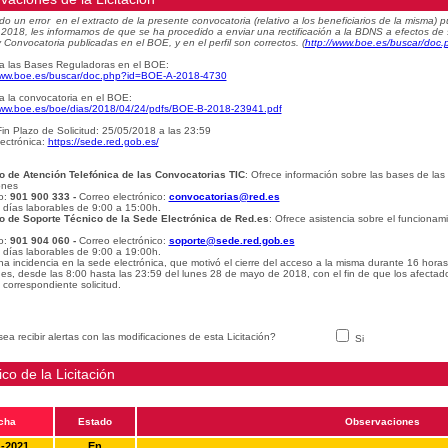
do un error en el extracto de la presente convocatoria (relativo a los beneficiarios de la misma
e 2018, les informamos de que se ha procedido a enviar una rectificación a la BDNS a efectos de
 Convocatoria publicadas en el BOE, y en el perfil son correctos.
(
http://www.boe.es/buscar/do
a las Bases Reguladoras en el BOE:
www.boe.es/buscar/doc.php?id=BOE-A-2018-4730
a la convocatoria en el BOE:
www.boe.es/boe/dias/2018/04/24/pdfs/BOE-B-2018-23941.pdf
in Plazo de Solicitud: 25/05/2018 a las 23:59
ectrónica:
https://sede.red.gob.es/
o de Atención Telefónica de las Convocatorias TIC
: Ofrece información sobre las bases de las
ones
o:
901 900 333 -
Correo electrónico:
convocatorias@red.es
: días laborables de 9:00 a 15:00h
.
o de Soporte Técnico de la Sede Electrónica de Red.es
: Ofrece asistencia sobre el funcionam
o:
901 904 060 -
Correo electrónico:
soporte@sede.red.gob.es
: días laborables de 9:00 a 19:00h.
na incidencia en la sede electrónica, que motivó el cierre del acceso a la misma durante 16 hora
udes, desde las 8:00 hasta las 23:59 del lunes 28 de mayo de 2018, con el fin de que los afectad
 correspondiente solicitud.
ea recibir alertas con las modificaciones de esta Licitación?
Si
ico de la Licitación
cha
Estado
Observaciones
1-2021
En