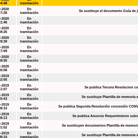
54:48
tramitación
0-2020
En
Se sustituye el documento Guía de j
27:28
tramitación
0-2020
En
21:46
tramitación
0-2020
En
48:26
tramitación
3-2020
En
29:39
tramitación
3-2020
En
17:09
tramitación
3-2020
En
48:55
tramitación
3-2020
En
46:58
tramitación
2-2019
En
02:05
tramitación
1-2019
En
Se publica Tercera Resolucion c
41:07
tramitación
1-2019
En
Se sustituye Plantilla de memoria
45:43
tramitación
0-2019
En
Se publica Segunda Resolución concesión CO
08:33
tramitación
0-2019
En
Se publica Anuncio Requerimiento sub
48:13
tramitación
9-2019
En
Se sustituyen documentos Plantilla de memori
01:52
tramitación
6-2019
En
Se sustituye Plantilla de memoria
08:10
tramitación