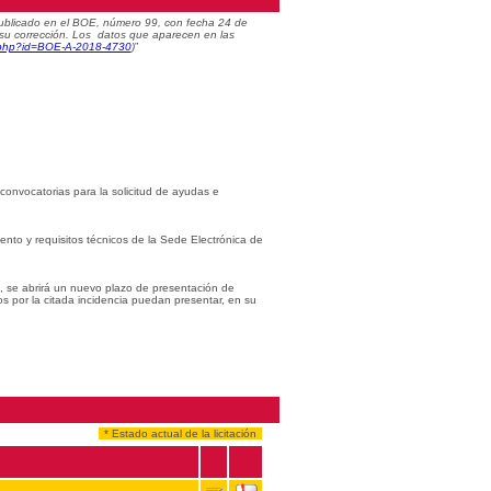
) publicado en el BOE, número 99, con fecha 24 de
 su corrección. Los datos que aparecen en las
c.php?id=BOE-A-2018-4730
)
”
 convocatorias para la solicitud de ayudas e
iento y requisitos técnicos de la Sede Electrónica de
s, se abrirá un nuevo plazo de presentación de
os por la citada incidencia puedan presentar, en su
* Estado actual de la licitación