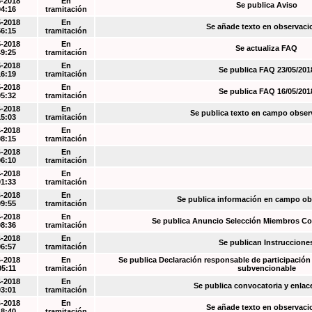
5-2018
En
Se publica Aviso
04:16
tramitación
5-2018
En
Se añade texto en observaci
56:15
tramitación
5-2018
En
Se actualiza FAQ
49:25
tramitación
5-2018
En
Se publica FAQ 23/05/201
16:19
tramitación
5-2018
En
Se publica FAQ 16/05/201
05:32
tramitación
4-2018
En
Se publica texto en campo obser
15:03
tramitación
4-2018
En
08:15
tramitación
4-2018
En
06:10
tramitación
4-2018
En
01:33
tramitación
4-2018
En
Se publica información en campo o
09:55
tramitación
4-2018
En
Se publica Anuncio Selección Miembros Co
08:36
tramitación
4-2018
En
Se publican Instruccione
06:57
tramitación
4-2018
En
Se publica Declaración responsable de participación 
05:11
tramitación
subvencionable
4-2018
En
Se publica convocatoria y enla
03:01
tramitación
4-2018
En
Se añade texto en observaci
18:40
tramitación