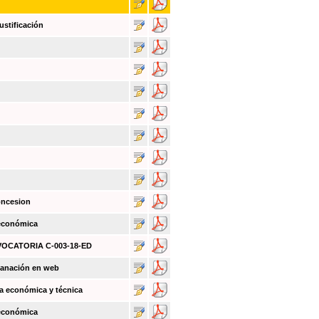
ustificación
oncesion
 económica
NVOCATORIA C-003-18-ED
sanación en web
a económica y técnica
 económica