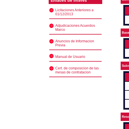
Enlaces de interés
Licitaciones Anteriores a
01/12/2013
Adjudicaciones Acuerdos
Marco
Bas
Anuncios de Informacion
Previa
Manual de Usuario
Subs
Cert. de composicion de las
mesas de contratacion
Reso