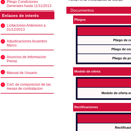
Pliego Condiciones
Generales hasta 11/11/2013
Documentos
Enlaces de interés
Pliegos
Licitaciones Anteriores a
01/12/2013
Pliego de c
Adjudicaciones Acuerdos
Marco
Pliego de co
Anuncios de Informacion
Pliego de pr
Previa
Modelo de oferta
Manual de Usuario
Cert. de composicion de las
mesas de contratacion
Modelo de oferta e
Rectificaciones
Rectificac