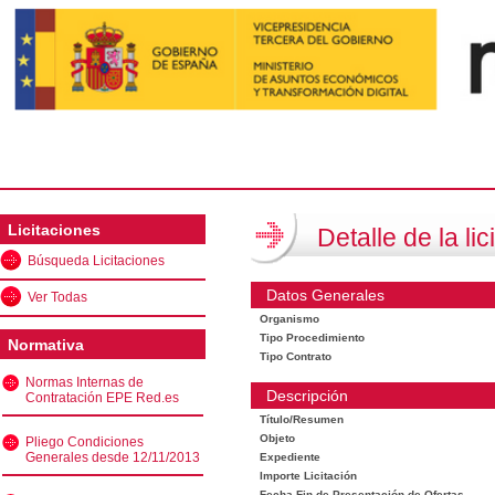
Licitaciones
Detalle de la lic
Búsqueda Licitaciones
Datos Generales
Ver Todas
Organismo
Tipo Procedimiento
Normativa
Tipo Contrato
Normas Internas de
Descripción
Contratación EPE Red.es
Título/Resumen
Objeto
Pliego Condiciones
Generales desde 12/11/2013
Expediente
Importe Licitación
Fecha Fin de Presentación de Ofertas