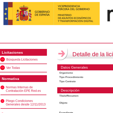
Licitaciones
Detalle de la lic
Búsqueda Licitaciones
Datos Generales
Ver Todas
Organismo
Tipo Procedimiento
Normativa
Tipo Contrato
Normas Internas de
Descripción
Contratación EPE Red.es
Título/Resumen
Pliego Condiciones
Objeto
Generales desde 12/11/2013
Expediente