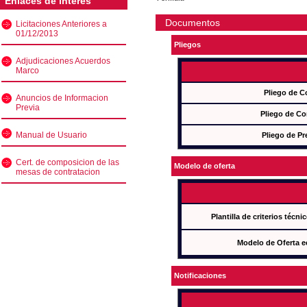
Enlaces de interés
Documentos
Licitaciones Anteriores a
01/12/2013
Pliegos
Adjudicaciones Acuerdos
Marco
Pliego de C
Anuncios de Informacion
Previa
Pliego de Co
Manual de Usuario
Pliego de Pr
Cert. de composicion de las
Modelo de oferta
mesas de contratacion
Plantilla de criterios técn
Modelo de Oferta e
Notificaciones