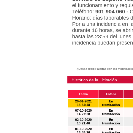
el funcionamiento y requi
Teléfono:
901 904 060 -
C
Horario: días laborables 
Por a una incidencia en l
durante 16 horas, se abri
hasta las 23:59 del lunes
incidencia puedan present
¿Desea recibir alertas con las modificaci
Histórico de la Licitación
Fecha
Estado
20-01-2021
En
13:54:48
tramitación
07-10-2020
En
14:27:28
tramitación
02-10-2020
En
10:21:46
tramitación
01-10-2020
En
13:48:26
tramitación