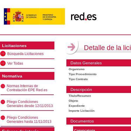
Licitaciones
Detalle de la lic
Búsqueda Licitaciones
Datos Generales
Ver Todas
Organismo
Tipo Procedimiento
Normativa
Tipo Contrato
Normas Internas de
Descripción
Contratación EPE Red.es
Título/Resumen
Objeto
Pliego Condiciones
Generales desde 12/11/2013
Expediente
Importe Licitación
Pliego Condiciones
Documentos
Generales hasta 11/11/2013
Convocatoria