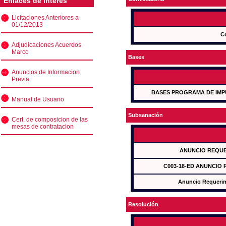
Enlaces de interés
Licitaciones Anteriores a
01/12/2013
C
Adjudicaciones Acuerdos
Marco
Bases
Anuncios de Informacion
Previa
BASES PROGRAMA DE IMP
Manual de Usuario
Subsanación
Cert. de composicion de las
mesas de contratacion
ANUNCIO REQUE
C003-18-ED ANUNCIO
Anuncio Requeri
Resolución