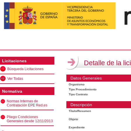
Licitaciones
Detalle de la lic
Búsqueda Licitaciones
Datos Generales
Ver Todas
Organismo
Tipo Procedimiento
Normativa
Tipo Contrato
Normas Internas de
Descripción
Contratación EPE Red.es
Título/Resumen
Pliego Condiciones
Objeto
Generales desde 12/11/2013
Expediente